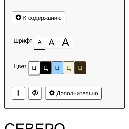
К содержанию
А
Шрифт
А
А
Цвет
Ц
Ц
Ц
Ц
Ц
Дополнительно
СЕВЕРО-