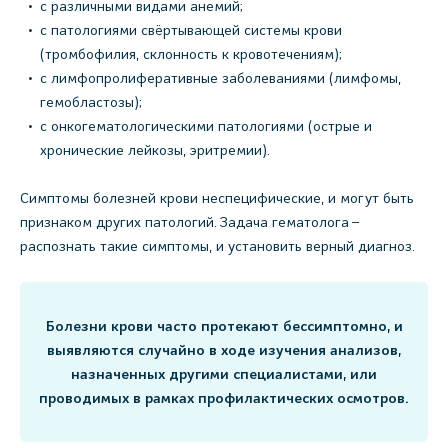
с различными видами анемий;
с патологиями свёртывающей системы крови
(тромбофилия, склонность к кровотечениям);
с лимфопролиферативные заболеваниями (лимфомы,
гемобластозы);
с онкогематологическими патологиями (острые и
хронические лейкозы, эритремии).
Симптомы болезней крови неспецифические, и могут быть
признаком других патологий. Задача гематолога –
распознать такие симптомы, и установить верный диагноз.
Болезни крови часто протекают бессимптомно, и
выявляются случайно в ходе изучения анализов,
назначенных другими специалистами, или
проводимых в рамках профилактических осмотров.