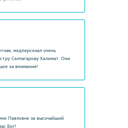
ютная, медперсонал очень
стру Салпагарову Халимат. Они
шое за внимание!
ине Павловне за высочайший
ас Бог!