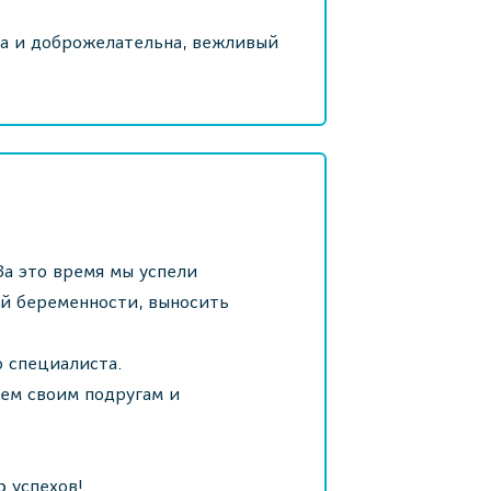
на и доброжелательна, вежливый
За это время мы успели
ой беременности, выносить
о специалиста.
сем своим подругам и
ю успехов!