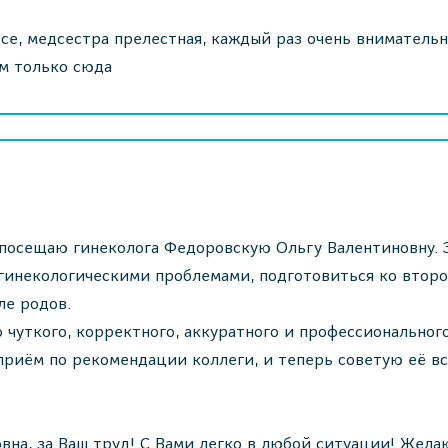
все, медсестра прелестная, каждый раз очень вниматель
им только сюда
 посещаю гинеколога Федоровскую Ольгу Валентиновну. 
гинекологическими проблемами, подготовиться ко втор
ле родов.
о чуткого, корректного, аккуратного и профессиональног
приём по рекомендации коллеги, и теперь советую её в
вна, за Ваш труд! С Вами легко в любой ситуации! Жела