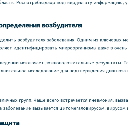
бласть. Роспотребнадзор подтвердил эту информацию, у
 определения возбудителя
ределить возбудителя заболевания. Одним из ключевых 
воляет идентифицировать микроорганизмы даже в очень
едении исключает ложноположительные результаты. То 
олнительное исследование для подтверждения диагноза 
личных групп. Чаще всего встречается пневмония, вызв
да заболевание вызывается цитомегаловирусом, вирусом 
защита