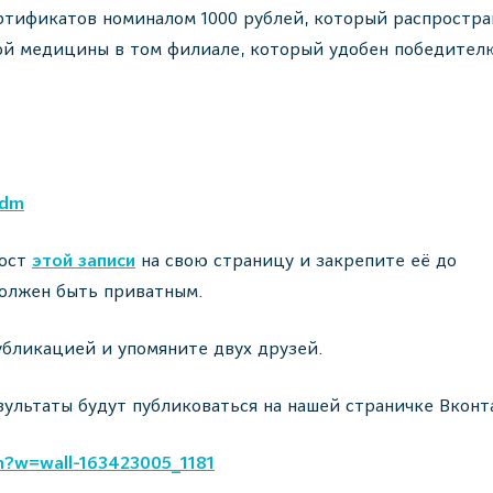
тификатов номиналом 1000 рублей, который распростра
ой медицины в том филиале, который удобен победител
cdm
пост
этой записи
на свою страницу и закрепите её до
 должен быть приватным.
бликацией и упомяните двух друзей.
езультаты будут публиковаться на нашей страничке Вконт
m?w=wall-163423005_1181