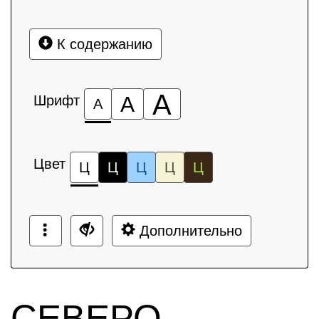
К содержанию
А
Шрифт
А
А
Цвет
Ц
Ц
Ц
Ц
Ц
Дополнительно
СЕВЕРО-