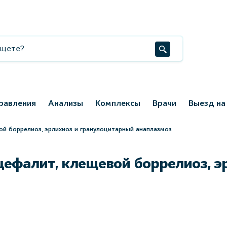
равления
Анализы
Комплексы
Врачи
Выезд на
ой боррелиоз, эрлихиоз и гранулоцитарный анаплазмоз
цефалит, клещевой боррелиоз, э