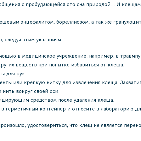
 общения с пробудающейся ото сна природой... И клещам
лещевым энцефалитом, бореллиозом, а так же гранулоци
, следуя этим указаниям:
мощью в медицинское учреждение, например, в травмпун
других веществ при попытке избавиться от клеща.
ы для рук.
нты или крепкую нитку для извлечения клеща. Захватит
 нить вокруг своей оси.
фицирующим средством после удаления клеща.
о в герметичный контейнер и отнесите в лабораторию д
 произошло, удостовериться, что клещ не является пере