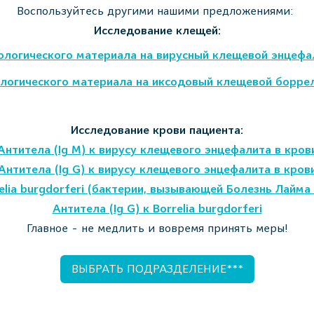
Воспользуйтесь другими нашими предложениями:
Исследование клещей:
ологического материала на вирусный клещевой энцеф
логического материала на иксодовый клещевой борр
Исследование крови пациента:
Антитела (Ig M) к вирусу клещевого энцефалита в кров
Антитела (Ig G) к вирусу клещевого энцефалита в кров
relia burgdorferi (бактерии, вызывающей Болезнь Лайм
Антитела (Ig G) к Borrelia burgdorferi
Главное - не медлить и вовремя принять меры!
ВЫБРАТЬ ПОДРАЗДЕЛЕНИЕ***