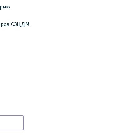
орию.
неров СЗЦДМ.