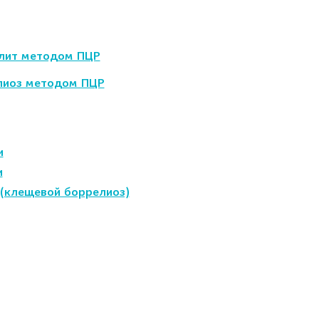
алит методом ПЦР
елиоз методом ПЦР
и
и
а (клещевой боррелиоз)